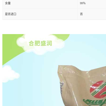
含量
99％
是否进口
否