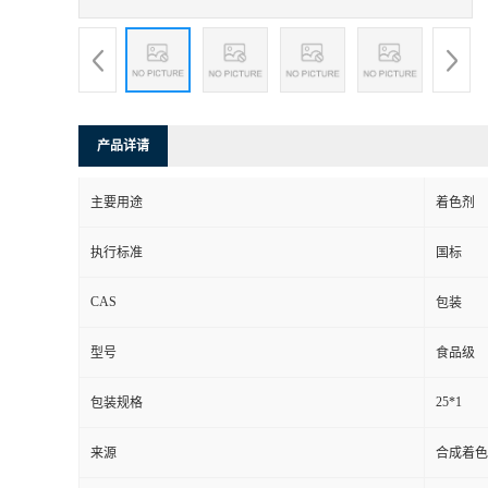
产品详请
主要用途
着色剂
执行标准
国标
CAS
包装
型号
食品级
25*1
包装规格
来源
合成着色