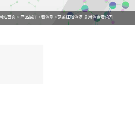
网站首页
>
产品展厅
>
着色剂
>
苋菜红铝色淀 食用色素着色剂