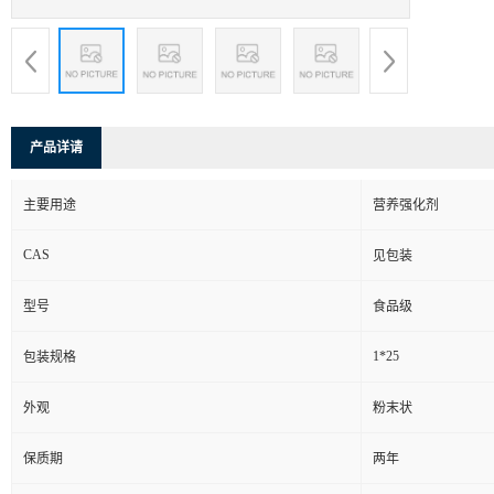
产品详请
主要用途
营养强化剂
CAS
见包装
型号
食品级
1*25
包装规格
外观
粉末状
保质期
两年