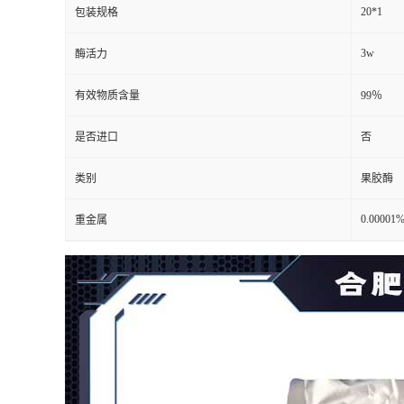
20*1
包装规格
3w
酶活力
有效物质含量
99％
是否进口
否
类别
果胶酶
0.00001
重金属