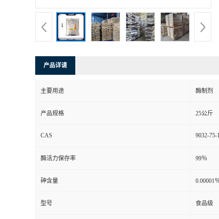
产品详请
主要用途
酶制剂
产品规格
25公斤
CAS
9032-75-
酶活力保存率
99％
砷含量
0.00001
型号
食品级