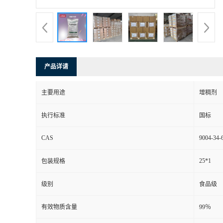
产品详请
主要用途
增稠剂
执行标准
国标
CAS
9004-34-
25*1
包装规格
级别
食品级
有效物质含量
99％