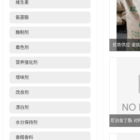
维生素
氨基酸
酶制剂
优势供应 诺
着色剂
营养强化剂
增味剂
改良剂
漂白剂
尼泊金丁酯 对
水分保持剂
香精香料