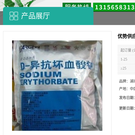
产品展厅
优势供应
起订量 (
1-25
≥25
品牌：
湖
产地：
中
发布日期
更新日期