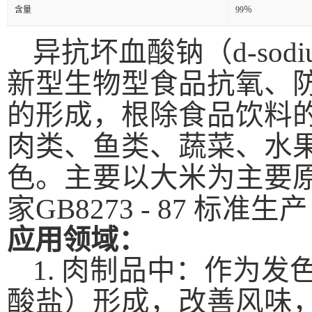
含量
99％
异抗坏血酸钠
（
d-sod
新型生物型食品抗氧、
的形成，根除食品饮料
肉类、鱼类、蔬菜、水
色。主要以大米为主要
家
GB8273 - 87 标
应用领域
：
1. 肉制品中：作为
酸盐）形成，改善风味