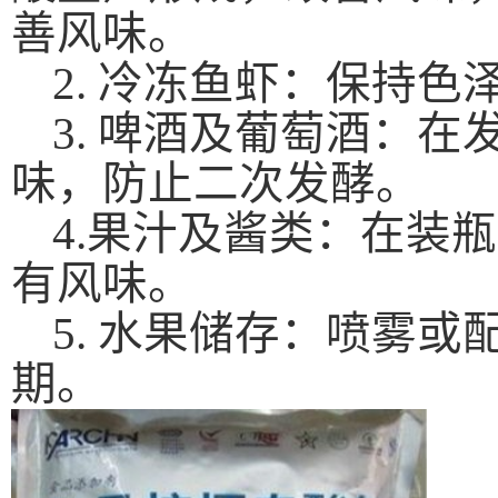
善风味。
2. 冷冻鱼虾：保持
3. 啤酒及葡萄酒：
味，防止二次发酵
。
4.果汁及酱类：在装
有风味。
5. 水果储存：喷雾
期。