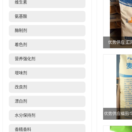
维生素
氨基酸
酶制剂
优势供应 汇
着色剂
营养强化剂
增味剂
改良剂
漂白剂
优势供应福田/
水分保持剂
香精香料