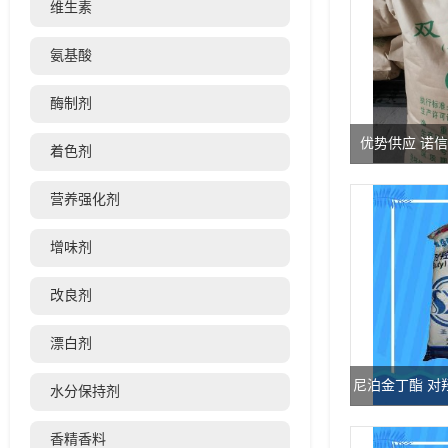
维生素
氨基酸
酶制剂
优势供应 诺
着色剂
营养强化剂
增味剂
改良剂
漂白剂
尼泊金丁酯 对
水分保持剂
香精香料