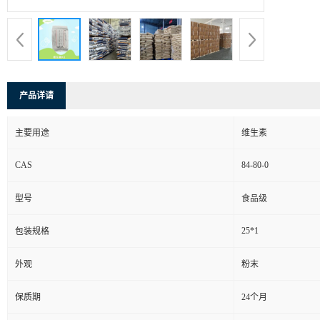
产品详请
主要用途
维生素
CAS
84-80-0
型号
食品级
25*1
包装规格
外观
粉末
保质期
24个月