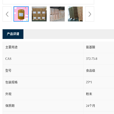
产品详请
主要用途
氨基酸
CAS
372-75-8
型号
食品级
25*1
包装规格
外观
粉末
保质期
24个月