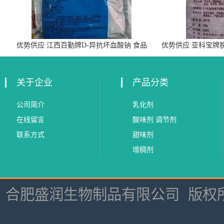
优势供应 江西百勤牌D-异抗坏血酸钠 食品
优势供应 亚科宝牌
级抗氧化剂
关于企业
产品分类
公司简介
乳化剂
在线留言
酸味剂 调节剂
联系方式
甜味剂
增稠剂
合肥盛润生物制品有限公司
版权所有