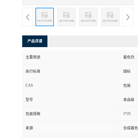
产品详请
主要用途
着色剂
执行标准
国标
CAS
包装
型号
食品级
1*25
包装规格
来源
合成着色