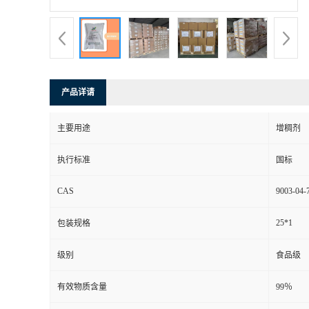
产品详请
主要用途
增稠剂
执行标准
国标
CAS
9003-04-
25*1
包装规格
级别
食品级
有效物质含量
99％