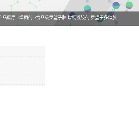
产品展厅
>
增稠剂
>
食品级罗望子胶 增稠凝胶剂 罗望子多糖胶