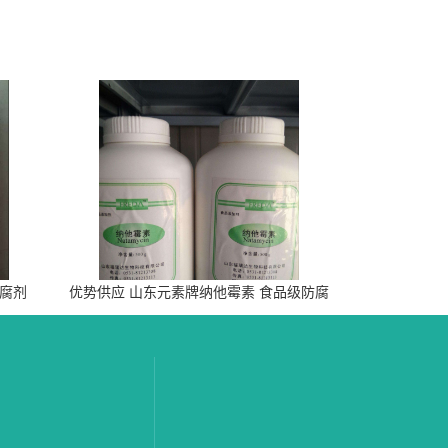
防腐剂
优势供应 山东元素牌纳他霉素 食品级防腐
剂