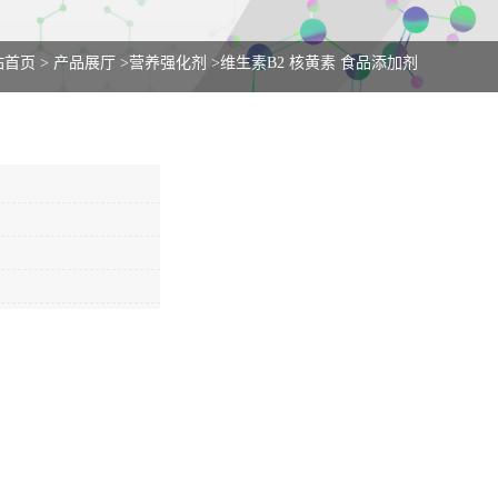
站首页
>
产品展厅
>
营养强化剂
>
维生素B2 核黄素 食品添加剂