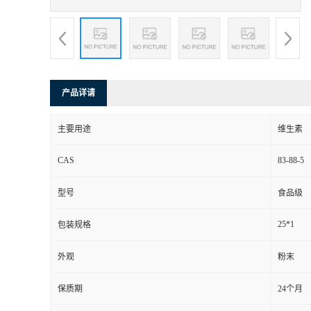
产品详请
主要用途
维生素
CAS
83-88-5
型号
食品级
25*1
包装规格
外观
粉末
保质期
24个月