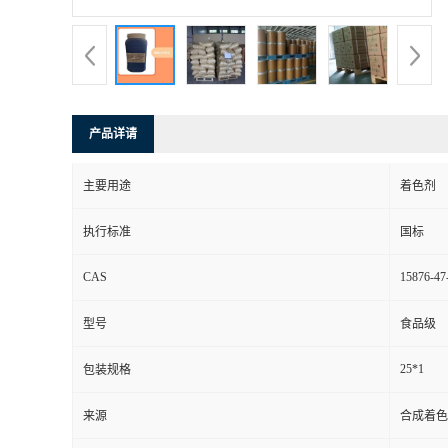
产品详请
主要用途
着色剂
执行标准
国标
CAS
15876-47
型号
食品级
25*1
包装规格
来源
合成着色