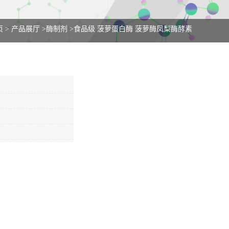
页
>
产品展厅
>
酶制剂
>
食品级 菠萝蛋白酶 菠萝酶凤梨酶酵素