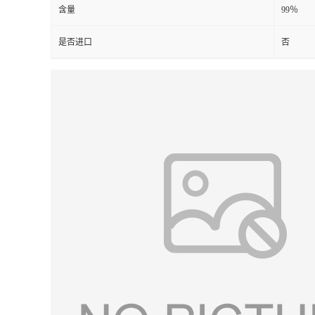
含量
99％
是否进口
否