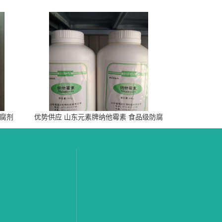
防腐剂
优势供应 山东元素牌纳他霉素 食品级防腐
剂