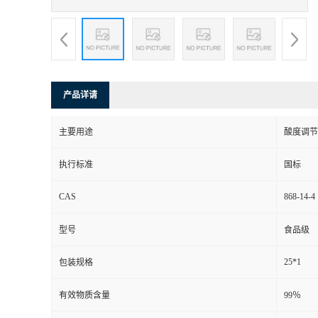
产品详请
主要用途
酸度调节
执行标准
国标
CAS
868-14-4
型号
食品级
25*1
包装规格
有效物质含量
99％