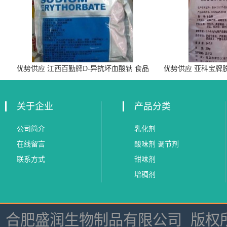
优势供应 江西百勤牌D-异抗坏血酸钠 食品
优势供应 亚科宝牌
级抗氧化剂
关于企业
产品分类
公司简介
乳化剂
在线留言
酸味剂 调节剂
联系方式
甜味剂
增稠剂
合肥盛润生物制品有限公司
版权所有