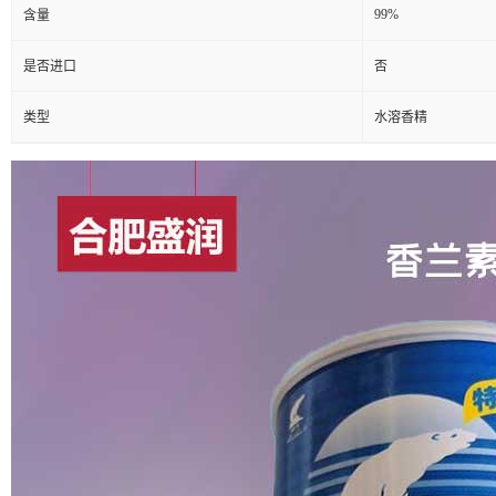
99%
含量
是否进口
否
类型
水溶香精