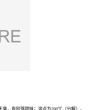
无臭，有较强甜味；溶点为200℃（分解）。