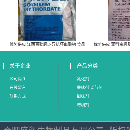
优势供应 江西百勤牌D-异抗坏血酸钠 食品
优势供应 亚科宝牌
级抗氧化剂
关于企业
产品分类
公司简介
乳化剂
在线留言
酸味剂 调节剂
联系方式
甜味剂
增稠剂