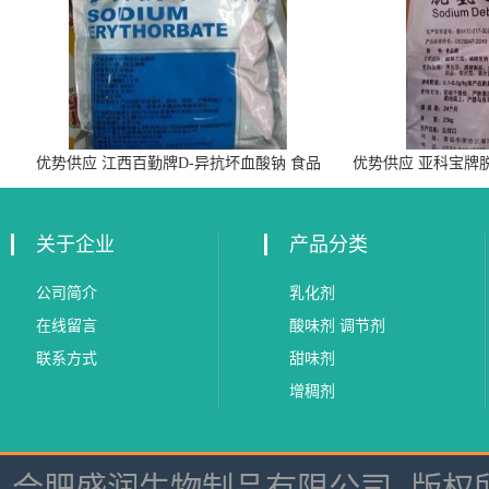
优势供应 江西百勤牌D-异抗坏血酸钠 食品
优势供应 亚科宝牌
级抗氧化剂
关于企业
产品分类
公司简介
乳化剂
在线留言
酸味剂 调节剂
联系方式
甜味剂
增稠剂