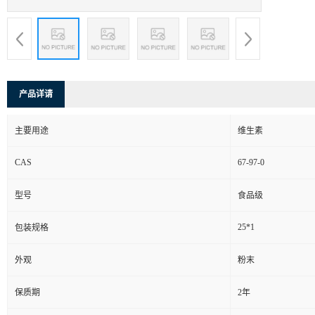
产品详请
主要用途
维生素
CAS
67-97-0
型号
食品级
25*1
包装规格
外观
粉末
保质期
2年