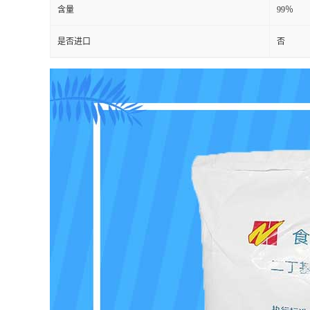
含量
99％
是否进口
否