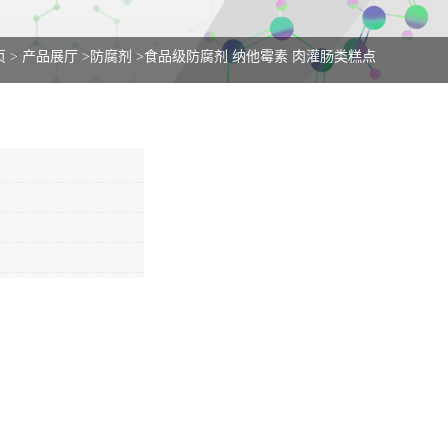
页
>
产品展厅
>
防腐剂
>
食品级防腐剂 纳他霉素 肉灌肠类糕点